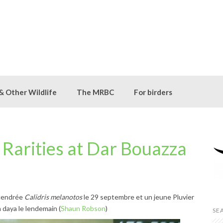
 & Other Wildlife
The MRBC
For birders
Rarities at Dar Bouazza
 cendrée
Calidris melanotos
le 29 septembre et un jeune Pluvier
a daya le lendemain (
Shaun Robson
)
SE