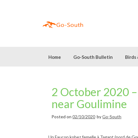
Skip
to
content
Home
Go-South Bulletin
Birds
2 October 2020 –
near Goulimine
Posted on
02/10/2020
by
Go-South
Un Faucon kobez femelle à Tagant (nord de Goul