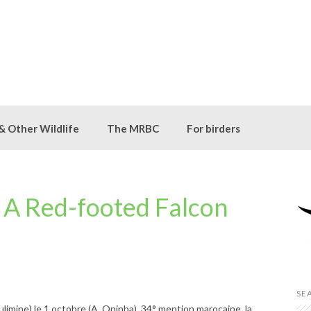
 & Other Wildlife
The MRBC
For birders
 A Red-footed Falcon
SE
imine) le 1 octobre (A. Qninba). 34° mention marocaine, la