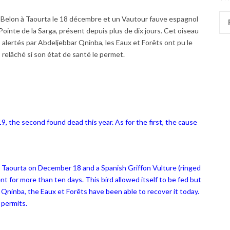
Rec
Belon à Taourta le 18 décembre et un Vautour fauve espagnol
Pointe de la Sarga, présent depuis plus de dix jours. Cet oiseau
t ; alertés par Abdeljebbar Qninba, les Eaux et Forêts ont pu le
s relâché si son état de santé le permet.
19, the
second found dead this year
. As for the first, the cause
 Taourta on December 18 and a Spanish Griffon Vulture (ringed
ent for more than ten days. This bird allowed itself to be fed but
 Qninba, the Eaux et Forêts have been able to recover it today.
 permits.