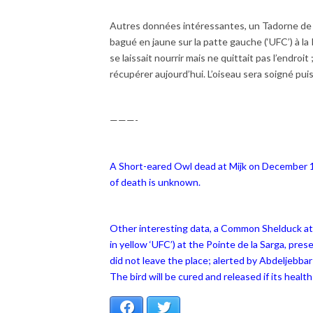
Autres données intéressantes, un Tadorne de 
bagué en jaune sur la patte gauche (‘UFC’) à la 
se laissait nourrir mais ne quittait pas l’endroi
récupérer aujourd’hui. L’oiseau sera soigné pui
———-
A Short-eared Owl dead at Mijk on December 
of death is unknown.
Other interesting data, a Common Shelduck at
in yellow ‘UFC’) at the Pointe de la Sarga, pres
did not leave the place; alerted by Abdeljebbar
The bird will be cured and released if its health
Facebook
Twitter