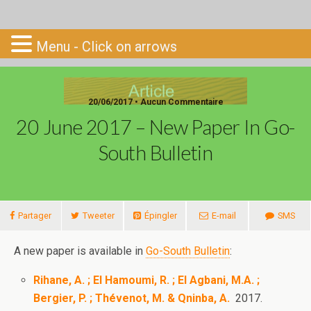
Go-South
Menu - Click on arrows
20/06/2017 • Aucun Commentaire
20 June 2017 – New Paper In Go-
South Bulletin
Partager
Tweeter
Épingler
E-mail
SMS
A new paper is available in
Go-South Bulletin
:
Rihane, A. ; El Hamoumi, R. ; El Agbani, M.A. ;
Bergier, P. ; Thévenot, M. & Qninba, A.
2017.