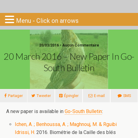
Go-South
Menu - Click on arrows
20/03/2016 • Aucun Commentaire
20 March 2016 – New Paper In Go-
South Bulletin
Partager
Tweeter
Épingler
E-mail
SMS
A new paper is available in
Go-South Bulletin
:
Ichen, A. ; Benhoussa, A. ; Maghnouj, M. & Rguibi
Idrissi, H.
2016. Biométrie de la Caille des blés