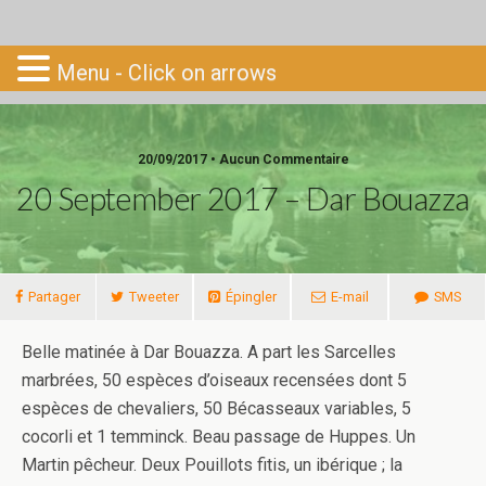
Go-South
Menu - Click on arrows
20/09/2017 • Aucun Commentaire
20 September 2017 – Dar Bouazza
Partager
Tweeter
Épingler
E-mail
SMS
Belle matinée à Dar Bouazza. A part les Sarcelles
marbrées, 50 espèces d’oiseaux recensées dont 5
espèces de chevaliers, 50 Bécasseaux variables, 5
cocorli et 1 temminck. Beau passage de Huppes. Un
Martin pêcheur. Deux Pouillots fitis, un ibérique ; la