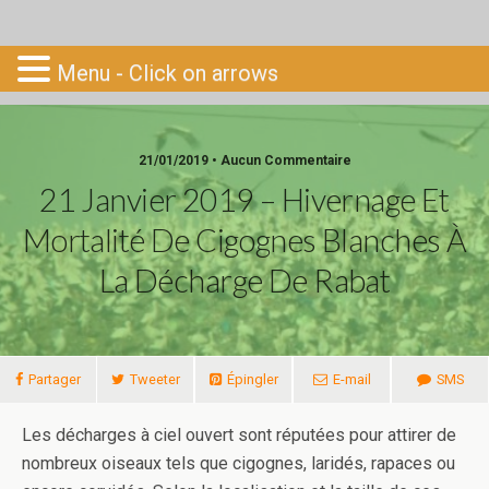
Go-South
Menu - Click on arrows
21/01/2019 • Aucun Commentaire
21 Janvier 2019 – Hivernage Et
Mortalité De Cigognes Blanches À
La Décharge De Rabat
Partager
Tweeter
Épingler
E-mail
SMS
Les décharges à ciel ouvert sont réputées pour attirer de
nombreux oiseaux tels que cigognes, laridés, rapaces ou