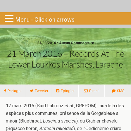
Go-South
Menu - Click on arrows
21/03/2016 • Aucun Commentaire
21 March 2016 – Records At The
Lower Loukkos Marshes, Larache
Partager
Tweeter
Épingler
E-mail
SMS
12 mars 2016 (Said Lahrouz
et al
., GREPOM) : au-delà des
espèces plus communes, présence de la Gorgebleue à
miroir (Bluethroat,
Luscinia svecica
), du Crabier chevelu
(Squacco heron,
Ardeola ralloides
), de l’Oedicnème criard