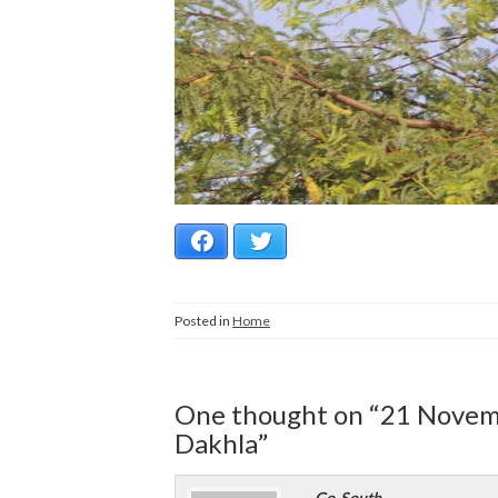
Facebook
Twitter
Posted in
Home
One thought on “
21 Novem
Dakhla
”
Go-South