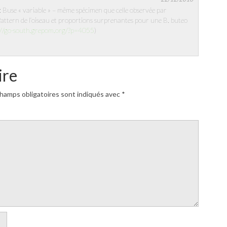
 Buse « variable » – même spécimen que celle observée par
attern de l’oiseau et proportions surprenantes pour une B. buteo
://go-south.grepom.org/?p=4055
)
ire
hamps obligatoires sont indiqués avec
*