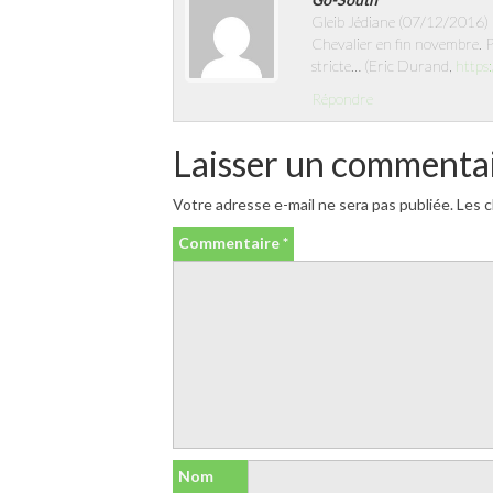
Gleib Jédiane (07/12/2016) :
Chevalier en fin novembre. P
stricte… (Eric Durand,
https
Répondre
Laisser un commenta
Votre adresse e-mail ne sera pas publiée.
Les c
Commentaire
*
Nom