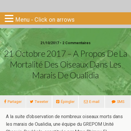
Go-South
Menu - Click on arrows
21/10/2017 • 2 Commentaires
21 Octobre 2017 – A Propos De La
Mortalité Des Oiseaux Dans Les
Marais De Oualidia
Partager
Tweeter
Épingler
E-mail
SMS
A la suite d’observation de nombreux oiseaux morts dans
les marais de Oualidia, une équipe du GREPOM Unité