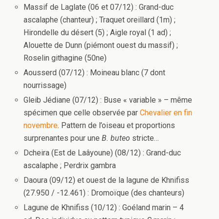
Massif de Laglate (06 et 07/12) : Grand-duc
ascalaphe (chanteur) ; Traquet oreillard (1m) ;
Hirondelle du désert (5) ; Aigle royal (1 ad) ;
Alouette de Dunn (piémont ouest du massif) ;
Roselin githagine (50ne)
Aousserd (07/12) : Moineau blanc (7 dont
nourrissage)
Gleib Jédiane (07/12) : Buse « variable » – même
spécimen que celle observée par
Chevalier en fin
novembre
. Pattern de l’oiseau et proportions
surprenantes pour une
B. buteo
stricte…
Dcheira (Est de Laâyoune) (08/12) : Grand-duc
ascalaphe ; Perdrix gambra
Daoura (09/12) et ouest de la lagune de Khnifiss
(27.950 / -12.461) : Dromoïque (des chanteurs)
Lagune de Khnifiss (10/12) : Goéland marin – 4