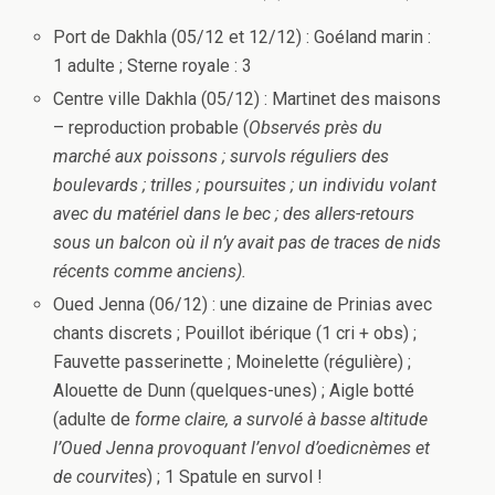
Port de Dakhla (05/12 et 12/12) : Goéland marin :
1 adulte ; Sterne royale : 3
Centre ville Dakhla (05/12) : Martinet des maisons
– reproduction probable (
Observés près du
marché aux poissons ; survols réguliers des
boulevards ; trilles ; poursuites ; un individu volant
avec du matériel dans le bec ; des allers-retours
sous un balcon où il n’y avait pas de traces de nids
récents comme anciens).
Oued Jenna (06/12) : une dizaine de Prinias avec
chants discrets ; Pouillot ibérique (1 cri + obs) ;
Fauvette passerinette ; Moinelette (régulière) ;
Alouette de Dunn (quelques-unes) ; Aigle botté
(adulte de
forme claire, a survolé à basse altitude
l’Oued Jenna provoquant l’envol d’oedicnèmes et
de courvites
) ; 1 Spatule en survol !