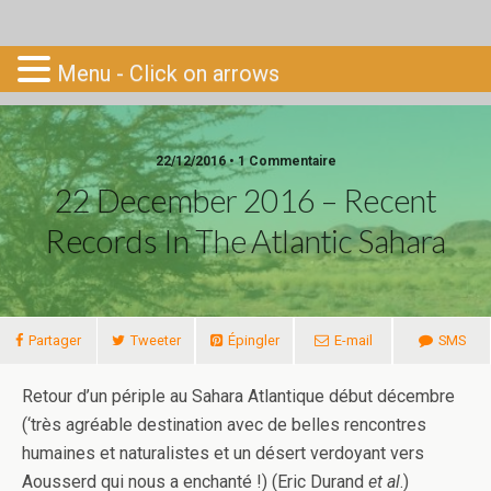
Go-South
Menu - Click on arrows
22/12/2016 • 1 Commentaire
22 December 2016 – Recent
Records In The Atlantic Sahara
Partager
Tweeter
Épingler
E-mail
SMS
Retour d’un périple au Sahara Atlantique début décembre
(‘très agréable destination avec de belles rencontres
humaines et naturalistes et un désert verdoyant vers
Aousserd qui nous a enchanté !) (Eric Durand
et al
.)