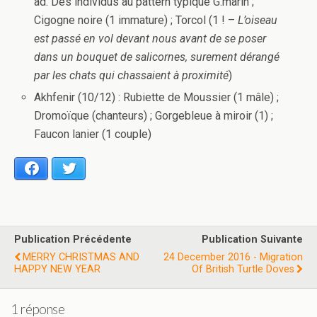
ad. Des individus au pattern typique G.marin ;
Cigogne noire (1 immature) ; Torcol (1 ! –
L’oiseau
est passé en vol devant nous avant de se poser
dans un bouquet de salicornes, surement dérangé
par les chats qui chassaient à proximité
)
Akhfenir (10/12) : Rubiette de Moussier (1 mâle) ;
Dromoïque (chanteurs) ; Gorgebleue à miroir (1) ;
Faucon lanier (1 couple)
Facebook
Twitter
Publication Précédente
Publication Suivante
MERRY CHRISTMAS AND
24 December 2016 - Migration
HAPPY NEW YEAR
Of British Turtle Doves
1 réponse