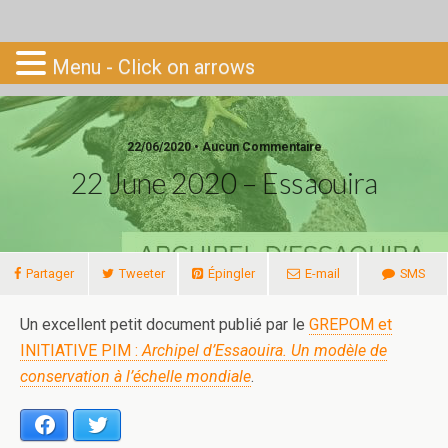
Go-South
Menu - Click on arrows
22/06/2020 • Aucun Commentaire
22 June 2020 – Essaouira
Partager
Tweeter
Épingler
E-mail
SMS
Un excellent petit document publié par le
GREPOM et
INITIATIVE PIM :
Archipel d’Essaouira. Un modèle de
conservation à l’échelle mondiale
.
Facebook
Twitter