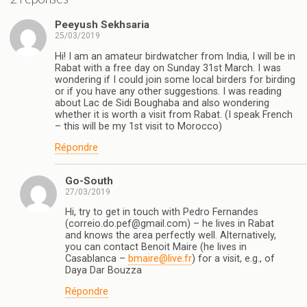
Peeyush Sekhsaria
25/03/2019
Hi! I am an amateur birdwatcher from India, I will be in
Rabat with a free day on Sunday 31st March. I was
wondering if I could join some local birders for birding
or if you have any other suggestions. I was reading
about Lac de Sidi Boughaba and also wondering
whether it is worth a visit from Rabat. (I speak French
– this will be my 1st visit to Morocco)
Répondre
Go-South
27/03/2019
Hi, try to get in touch with Pedro Fernandes
(correio.do.pef@gmail.com) – he lives in Rabat
and knows the area perfectly well. Alternatively,
you can contact Benoit Maire (he lives in
Casablanca –
bmaire@live.fr
) for a visit, e.g., of
Daya Dar Bouzza
Répondre