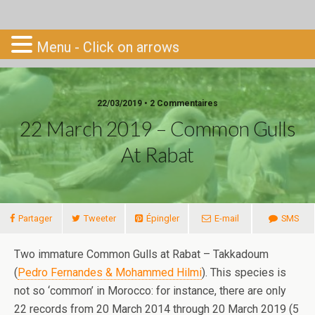
Go-South
Menu - Click on arrows
22/03/2019 • 2 Commentaires
22 March 2019 – Common Gulls
At Rabat
Partager
Tweeter
Épingler
E-mail
SMS
Two immature Common Gulls at Rabat – Takkadoum
(
Pedro Fernandes & Mohammed Hilmi
). This species is
not so ‘common’ in Morocco: for instance, there are only
22 records from 20 March 2014 through 20 March 2019 (5