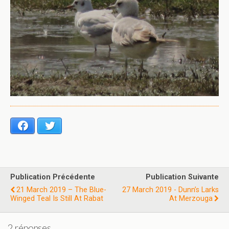
Facebook
Twitter
Publication Précédente
Publication Suivante
21 March 2019 – The Blue-
27 March 2019 - Dunn’s Larks
Winged Teal Is Still At Rabat
At Merzouga
2 réponses