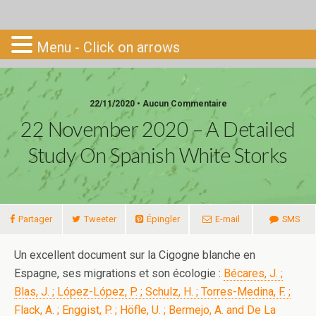
Go-South
Menu - Click on arrows
22/11/2020 • Aucun Commentaire
22 November 2020 – A Detailed
Study On Spanish White Storks
Partager
Tweeter
Épingler
E-mail
SMS
Un excellent document sur la Cigogne blanche en
Espagne, ses migrations et son écologie :
Bécares, J. ;
Blas, J. ; López-López, P. ; Schulz, H. ; Torres-Medina, F. ;
Flack, A. ; Enggist, P. ; Höfle, U. ; Bermejo, A. and De La