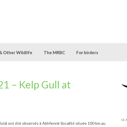
 & Other Wildlife
The MRBC
For birders
1 – Kelp Gull at
SE
tula
) ont été observés à Akhfennir (localité située 100 km au