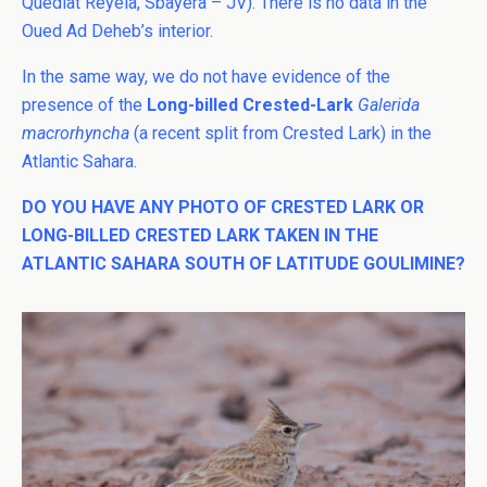
Quediat Reyela, Sbayera – JV). There is no data in the
Oued Ad Deheb’s interior.
In the same way, we do not have evidence of the
presence of the
Long-billed Crested-Lark
Galerida
macrorhyncha
(a recent split from Crested Lark) in the
Atlantic Sahara.
DO YOU HAVE ANY PHOTO OF CRESTED LARK OR
LONG-BILLED CRESTED LARK TAKEN IN THE
ATLANTIC SAHARA SOUTH OF LATITUDE GOULIMINE?