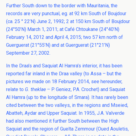
Further South down to the border with Mauritania, the
records are very punctual, eg. at 92 km South of Boujdour
(ca. 25 ° 22’N) June 2, 1992; 2 at 150 km South of Boujdour
(24°50’N) March 1, 2011; at Café Chtoukane (24°40’N)
February 14, 2012 and April 4, 2015; two 57 km north of
Guerguerat (21°55’N) and at Guerguerat (21°21’N)
September 27, 2002.
In the Draa’s and Saquiat Al Hamra’s interior, it has been
reported far inland in the Draa valley (to Assa – but the
pictures we made on 18 February 2014, see hereunder,
relate to
G. theklae
– P. Geniez, P.A. Crochet) and Saquiat
Al Hamra (up to the longitude of Smara). It has rarely been
cited between the two valleys, in the regions and Mseied,
Abatteh, Aydar and Upper Saquiat. In 1955, J.A. Valverde
had also mentioned it further South between the High
Saquiat and the region of Guelta Zemmour (Oued Aouletis,