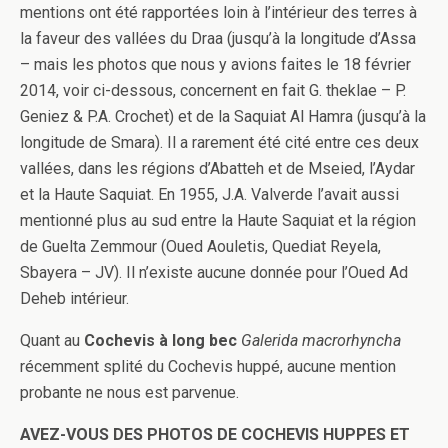
mentions ont été rapportées loin à l’intérieur des terres à
la faveur des vallées du Draa (jusqu’à la longitude d’Assa
– mais les photos que nous y avions faites le 18 février
2014, voir ci-dessous, concernent en fait G. theklae – P.
Geniez & P.A. Crochet) et de la Saquiat Al Hamra (jusqu’à la
longitude de Smara). Il a rarement été cité entre ces deux
vallées, dans les régions d’Abatteh et de Mseied, l’Aydar
et la Haute Saquiat. En 1955, J.A. Valverde l’avait aussi
mentionné plus au sud entre la Haute Saquiat et la région
de Guelta Zemmour (Oued Aouletis, Quediat Reyela,
Sbayera – JV). Il n’existe aucune donnée pour l’Oued Ad
Deheb intérieur.
Quant au
Cochevis à long bec
Galerida macrorhyncha
récemment splité du Cochevis huppé, aucune mention
probante ne nous est parvenue.
AVEZ-VOUS DES PHOTOS DE COCHEVIS HUPPES ET