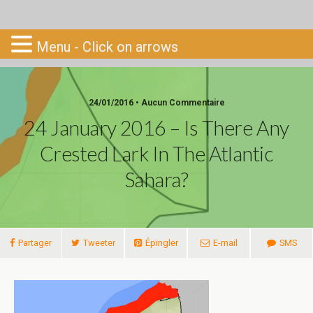
Go-South
Menu - Click on arrows
24/01/2016 • Aucun Commentaire
24 January 2016 – Is There Any
Crested Lark In The Atlantic
Sahara?
Partager
Tweeter
Épingler
E-mail
SMS