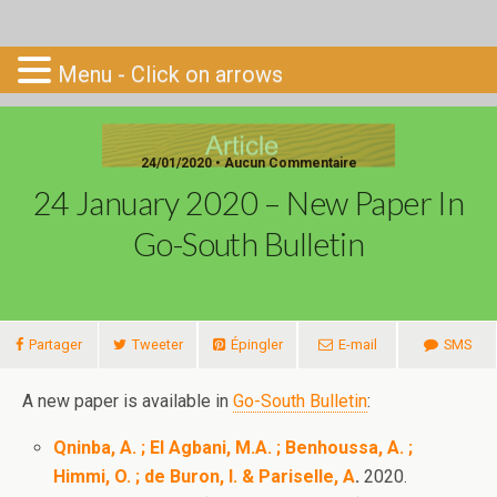
Go-South
Menu - Click on arrows
24/01/2020 • Aucun Commentaire
24 January 2020 – New Paper In
Go-South Bulletin
Partager
Tweeter
Épingler
E-mail
SMS
A new paper is available in
Go-South Bulletin
:
Qninba, A. ; El Agbani, M.A. ; Benhoussa, A. ;
Himmi, O. ; de Buron, I. & Pariselle, A
.
2020.