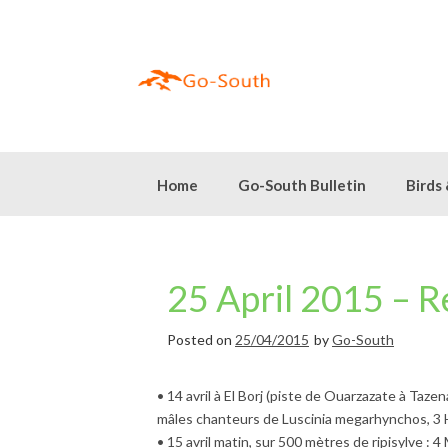
Skip
to
content
Home
Go-South Bulletin
Birds
25 April 2015 – R
Posted on
25/04/2015
by
Go-South
• 14 avril à El Borj (piste de Ouarzazate à Taze
mâles chanteurs de Luscinia megarhynchos, 3 Hi
• 15 avril matin, sur 500 mètres de ripisylve : 