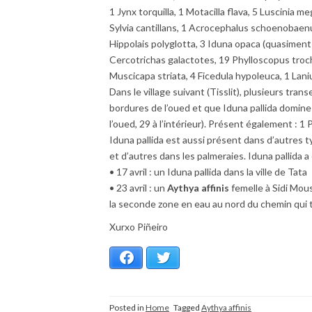
1 Jynx torquilla, 1 Motacilla flava, 5 Luscinia
Sylvia cantillans, 1 Acrocephalus schoenobaen
Hippolais polyglotta, 3 Iduna opaca (quasiment
Cercotrichas galactotes, 19 Phylloscopus trochil
Muscicapa striata, 4 Ficedula hypoleuca, 1 Lan
Dans le village suivant (Tisslit), plusieurs tr
bordures de l’oued et que Iduna pallida domine 
l’oued, 29 à l’intérieur). Présent également : 1 P
Iduna pallida est aussi présent dans d’autres 
et d’autres dans les palmeraies. Iduna pallida
• 17 avril : un Iduna pallida dans la ville de Tata
• 23 avril : un
Aythya affinis
femelle à Sidi Mous
la seconde zone en eau au nord du chemin qui t
Xurxo Piñeiro
Facebook
Twitter
Posted in
Home
Tagged
Aythya affinis