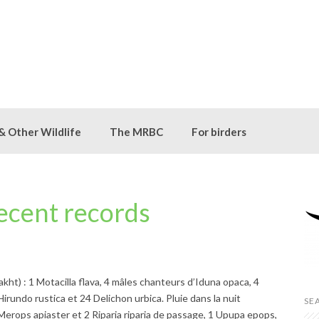
 & Other Wildlife
The MRBC
For birders
ecent records
nakht) : 1 Motacilla flava, 4 mâles chanteurs d’Iduna opaca, 4
rundo rustica et 24 Delichon urbica. Pluie dans la nuit
SE
4 Merops apiaster et 2 Riparia riparia de passage, 1 Upupa epops,