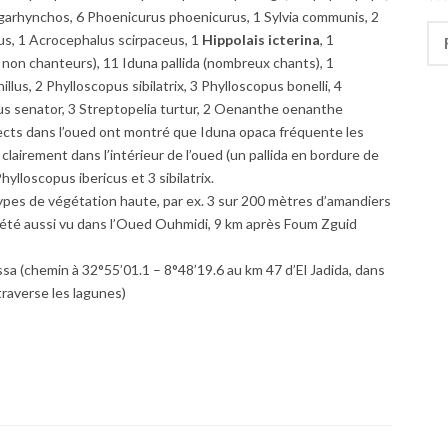
 megarhynchos, 6 Phoenicurus phoenicurus, 1 Sylvia communis, 2
Rec
us, 1 Acrocephalus scirpaceus, 1
Hippolais icterina
, 1
 non chanteurs), 11 Iduna pallida (nombreux chants), 1
lus, 2 Phylloscopus sibilatrix, 3 Phylloscopus bonelli, 4
ius senator, 3 Streptopelia turtur, 2 Oenanthe oenanthe
ansects dans l’oued ont montré que Iduna opaca fréquente les
clairement dans l’intérieur de l’oued (un pallida en bordure de
hylloscopus ibericus et 3 sibilatrix.
types de végétation haute, par ex. 3 sur 200 mètres d’amandiers
 a été aussi vu dans l’Oued Ouhmidi, 9 km après Foum Zguid
sa (chemin à 32°55’01.1 – 8°48’19.6 au km 47 d’El Jadida, dans
raverse les lagunes)