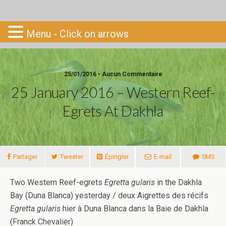
Go-South
Menu - Click on arrows
25/01/2016 • Aucun Commentaire
25 January 2016 – Western Reef-
Egrets At Dakhla
Partager
Tweeter
Épingler
E-mail
SMS
Two Western Reef-egrets
Egretta gularis
in the Dakhla
Bay (Duna Blanca) yesterday / deux Aigrettes des récifs
Egretta gularis
hier à Duna Blanca dans la Baie de Dakhla
(Franck Chevalier)