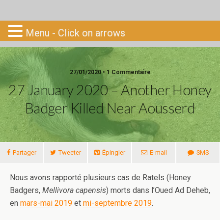
Go-South
Menu - Click on arrows
27/01/2020 • 1 Commentaire
27 January 2020 – Another Honey
Badger Killed Near Aousserd
Partager
Tweeter
Épingler
E-mail
SMS
Nous avons rapporté plusieurs cas de Ratels (Honey
Badgers,
Mellivora capensis
) morts dans l’Oued Ad Deheb,
en
mars-mai 2019
et
mi-septembre 2019
.