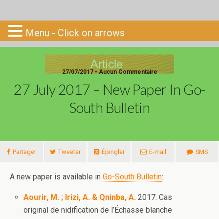
Go-South
Menu - Click on arrows
27/07/2017 • Aucun Commentaire
27 July 2017 – New Paper In Go-
South Bulletin
Partager
Tweeter
Épingler
E-mail
SMS
A new paper is available in
Go-South Bulletin
:
Aourir, M. ; Irizi, A. & Qninba, A.
2017. Cas
original de nidification de l’Échasse blanche