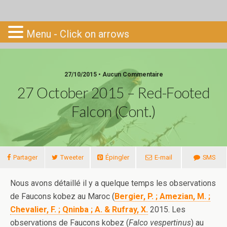
Go-South
Menu - Click on arrows
27/10/2015 • Aucun Commentaire
27 October 2015 – Red-Footed
Falcon (cont.)
Partager
Tweeter
Épingler
E-mail
SMS
Nous avons détaillé il y a quelque temps les observations
de Faucons kobez au Maroc (
Bergier, P. ; Amezian, M. ;
Chevalier, F. ; Qninba ; A. & Rufray, X.
2015. Les
observations de Faucons kobez (
Falco vespertinus
) au