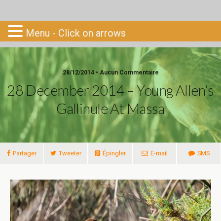
Go-South
Menu - Click on arrows
28/12/2014 • Aucun Commentaire
28 December 2014 – Young Allen’s
Gallinule At Massa
Partager
Tweeter
Épingler
E-mail
SMS