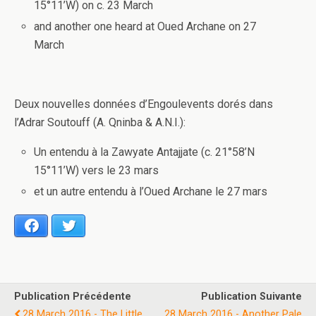
15°11’W) on c. 23 March
and another one heard at Oued Archane on 27
March
Deux nouvelles données d’Engoulevents dorés dans
l’Adrar Soutouff (A. Qninba & A.N.I.):
Un entendu à la Zawyate Antajjate (c. 21°58’N
15°11’W) vers le 23 mars
et un autre entendu à l’Oued Archane le 27 mars
Facebook
Twitter
Publication Précédente
Publication Suivante
28 March 2016 - The Little
28 March 2016 - Another Pale