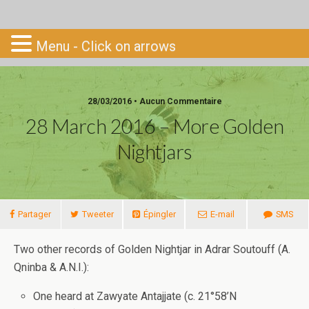
Go-South
Menu - Click on arrows
28/03/2016 • Aucun Commentaire
28 March 2016 – More Golden
Nightjars
Partager
Tweeter
Épingler
E-mail
SMS
Two other records of Golden Nightjar in Adrar Soutouff (A.
Qninba & A.N.I.):
One heard at Zawyate Antajjate (c. 21°58’N