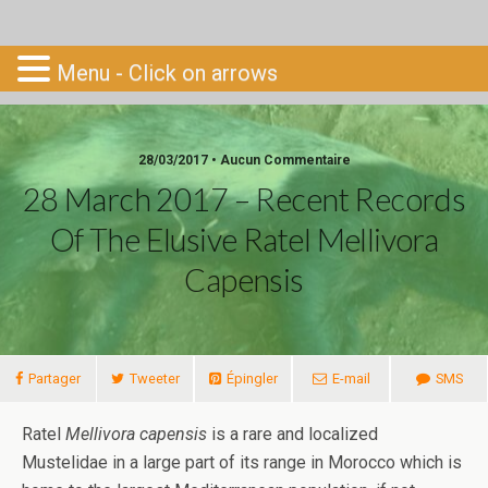
Go-South
Menu - Click on arrows
28/03/2017 • Aucun Commentaire
28 March 2017 – Recent Records
Of The Elusive Ratel Mellivora
Capensis
Partager
Tweeter
Épingler
E-mail
SMS
Ratel
Mellivora capensis
is a rare and localized
Mustelidae in a large part of its range in Morocco which is