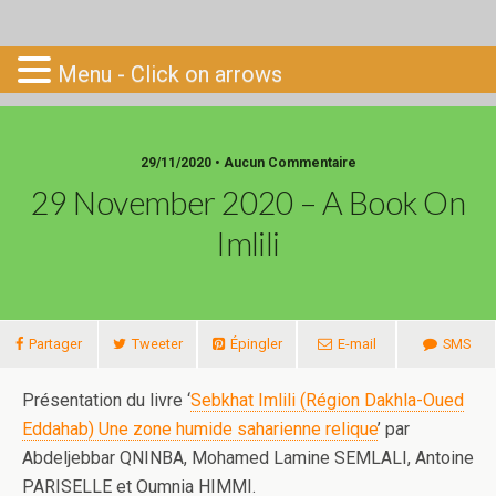
Go-South
Menu - Click on arrows
29/11/2020 • Aucun Commentaire
29 November 2020 – A Book On
Imlili
Partager
Tweeter
Épingler
E-mail
SMS
Présentation du livre ‘
Sebkhat Imlili (Région Dakhla-Oued
Eddahab) Une zone humide saharienne relique
’ par
Abdeljebbar QNINBA, Mohamed Lamine SEMLALI, Antoine
PARISELLE et Oumnia HIMMI.