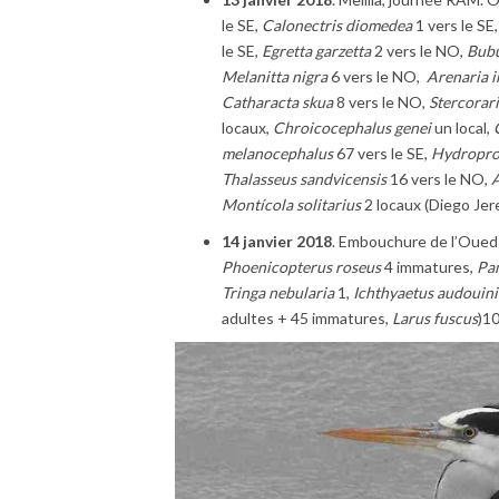
le SE,
Calonectris diomedea
1 vers le SE
le SE,
Egretta garzetta
2 vers le NO,
Bubu
Melanitta nigra
6 vers le NO,
Arenaria i
Catharacta skua
8 vers le NO,
Stercorari
locaux,
Chroicocephalus genei
un local,
melanocephalus
67 vers le SE,
Hydropro
Thalasseus sandvicensis
16 vers le NO,
A
Montícola solitarius
2 locaux (Diego Jer
14 janvier 2018
. Embouchure de l’Oued 
Phoenicopterus roseus
4 immatures,
Pan
Tringa nebularia
1,
Ichthyaetus audouini
adultes + 45 immatures,
Larus fuscus
)1