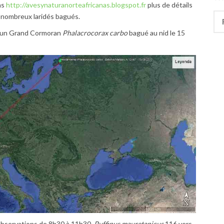
ns
http://avesynaturanorteafricanas.blogspot.fr
plus de détails
Rec
e nombreux laridés bagués.
 d’un Grand Cormoran
Phalacrocorax carbo
bagué au nid le 15
 Observations de 8h30 à 11h30.
Puffinus mauretanicus
116 vers