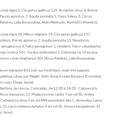
onia nigra 2, Circaetus gallicus 129, Accipiter nisus 6, Buteo
 Pernis apivorus 7, Aquila pennata 5, Gyps fulvus 3, Circus
amírez, Laila Bouzoubaa, Alain Mathurín, Rachid El Khanlichi,
onia nigra 28, Milvus migrans 14, Circaetus gallicus 137,
résident, Pernis apivorus 2, Aquila pennata 15, Neophron
 aeruginosus 3, Falco peregrinus 1, résident, Falco columbarius
undo rustica 50+, Turdus philomelos 1, Emberiza cia 10 locaux,
orvus corax tingitanus 30+ (Rosa Ramírez, Laila Bouzoubaa,
geuse marquée B53 noir sur fond blanc avait été baguée
 Ajdabiya, Libya, par Wagih-John, Borg-Essam Bourass (Cristóbal
ot.com/, Diego Jerez)
 Marítimo de Horcas Coloradas, de 12:00 à 14:30 : Calonectris
rus bassanus 23, Phalacrocorax carbo 7 en vol SE, Ardea
E, Catharacta skua 3 en vol NW parasitant des C.diomedea, Larus
s 25, Larus melanocephalus 4 en vol SE, Sterna bengalensis 31
o Jerez)