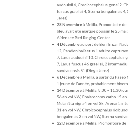
audouinii 4, Chroicocephalus genei 2, C
fuscus graellsii 4, Sterna bengalensis 4
Jerez)
28 Novembre
à Melilla, Promontoire de
bleu avait été marqué poussin le 25 ma
Aidensee Bird Ringing Center
4 Décembre
au port de Beni Enzar, Nado
12, Pandion haliaetus 1 adulte capturan
7, Larus audouinii 10, Chroicocephalus 
7, Larus fuscus 46 graellsii, 2 intermed
sandvicensis 51 (Diego Jerez)
6 Décembre
à Melilla, à partir du Pase
1 jeune de l’année, probablement hivern
14 Décembre
à Melilla, 8:30 – 11:30 j
56 en vol NW, Phalarocorax carbo 15 en v
Melanitta nigra 4 en vol SE, Arenaria int
31 en vol NW, Chroicocephalus ridibund
bengalensis 3 en vol NW, Sterna sandvi
22 Décembre
à Melilla, Promontoire de 