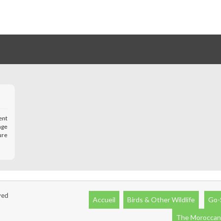
ent
age
ure
ved
Accueil
Birds & Other Wildlife
Go-
The Moroccan