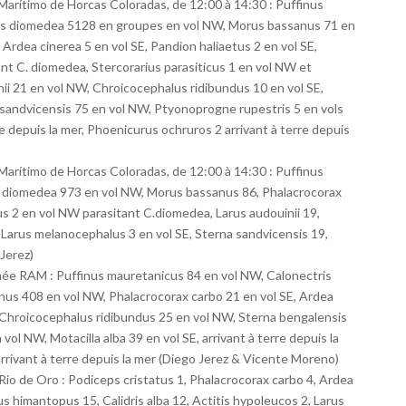
o Marítimo de Horcas Coloradas, de 12:00 à 14:30 : Puffinus
is diomedea 5128 en groupes en vol NW, Morus bassanus 71 en
 Ardea cinerea 5 en vol SE, Pandion haliaetus 2 en vol SE,
nt C. diomedea, Stercorarius parasiticus 1 en vol NW et
nii 21 en vol NW, Chroicocephalus ridibundus 10 en vol SE,
 sandvicensis 75 en vol NW, Ptyonoprogne rupestris 5 en vols
rre depuis la mer, Phoenicurus ochruros 2 arrivant à terre depuis
o Marítimo de Horcas Coloradas, de 12:00 à 14:30 : Puffinus
s diomedea 973 en vol NW, Morus bassanus 86, Phalacrocorax
cus 2 en vol NW parasitant C.diomedea, Larus audouinii 19,
 Larus melanocephalus 3 en vol SE, Sterna sandvicensis 19,
Jerez)
urnée RAM : Puffinus mauretanicus 84 en vol NW, Calonectris
us 408 en vol NW, Phalacrocorax carbo 21 en vol SE, Ardea
, Chroicocephalus ridibundus 25 en vol NW, Sterna bengalensis
ol NW, Motacilla alba 39 en vol SE, arrivant à terre depuis la
arrivant à terre depuis la mer (Diego Jerez & Vicente Moreno)
Rio de Oro : Podiceps cristatus 1, Phalacrocorax carbo 4, Ardea
s himantopus 15, Calidris alba 12, Actitis hypoleucos 2, Larus