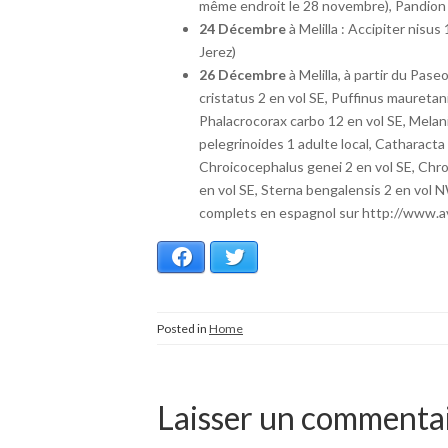
même endroit le 28 novembre), Pandion 
24 Décembre
à Melilla : Accipiter nisu
Jerez)
26 Décembre
à Melilla, à partir du Pas
cristatus 2 en vol SE, Puffinus mauret
Phalacrocorax carbo 12 en vol SE, Melani
pelegrinoides 1 adulte local, Catharacta
Chroicocephalus genei 2 en vol SE, Chr
en vol SE, Sterna bengalensis 2 en vol N
complets en espagnol sur http://www.a
Facebook
Twitter
Posted in
Home
Laisser un commenta