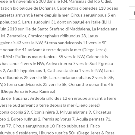
ée le 8 novembre 2008 dans le P.N. Marismas del Rio Odiel,
Station biologique de Doñana), Calonectris diomedea 118 posés
Rec
arzetta arrivant à terre depuis la mer, Circus aeruginosus 5 en
ypoleucos 5, Larus audouinii 31 dont un bagué en Italie (ILHJ
 juin 2010 sur l’île de Santo Stefano di Maddalena, La Maddalena
 & M. Zenatello), Chroicocephalus ridibundus 23, Larus
galensis 43 vers le NW, Sterna sandvicensis 11 vers le SE,
e oenanthe 41 arrivant à terre depuis la mer (Diego Jerez)
née RAM : Puffinus mauretanicus 55 vers le NW, Calonectris
bassanus 4 vers le NW, Ardea cinerea 7 vers le Sud, Egretta
es 2, Actitis hypoleucos 1, Catharacta skua 1 vers le NW, Larus
 ridibundus 28 vers le SE, Larus melanocephalus 2 vers le SE,
NW, Sterna sandvicensis 23 vers le SE, Oenanthe oenanthe 46
er (Diego Jerez & Rosa Ramírez)
nada de Trapana : Ardeola ralloides 12 en groupe arrivant à terre
rs le Sud arrivant à terre depuis la mer (Diego Jerez)
onia ciconia 29, Ciconia nigra 3, Milvus migrans 9, Circaetus
teo 1, Buteo rufinus 2, Pernis apivorus 7, Aquila pennata 71,
vus 77, Circus aeruginosus 10, Falco subbuteo 1, Falco
alumbus 6 résidents, Hirundo rustica 50+ (Diego Jerez & Rosa