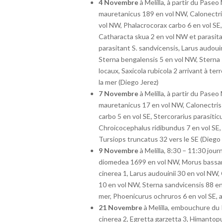
4 Novembre
à Melilla, à partir du Pase
mauretanicus 189 en vol NW, Calonectr
vol NW, Phalacrocorax carbo 6 en vol SE,
Catharacta skua 2 en vol NW et parasita
parasitant S. sandvicensis, Larus audoui
Sterna bengalensis 5 en vol NW, Sterna
locaux, Saxicola rubicola 2 arrivant à te
la mer (Diego Jerez)
7 Novembre
à Melilla, à partir du Pase
mauretanicus 17 en vol NW, Calonectri
carbo 5 en vol SE, Stercorarius parasiti
Chroicocephalus ridibundus 7 en vol SE,
Tursiops truncatus 32 vers le SE (Diego 
9 Novembre
à Melilla, 8:30 – 11:30 jo
diomedea 1699 en vol NW, Morus bassan
cinerea 1, Larus audouinii 30 en vol NW
10 en vol NW, Sterna sandvicensis 88 en v
mer, Phoenicurus ochruros 6 en vol SE, 
21 Novembre
à Melilla, embouchure du 
cinerea 2, Egretta garzetta 3, Himantopu