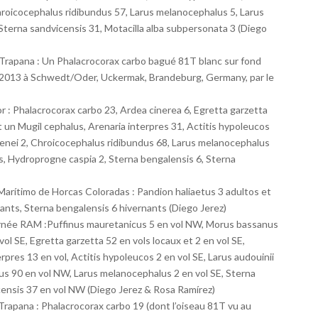
hroicocephalus ridibundus 57, Larus melanocephalus 5, Larus
, Sterna sandvicensis 31, Motacilla alba subpersonata 3 (Diego
 Trapana : Un Phalacrocorax carbo bagué 81T blanc sur fond
i 2013 à Schwedt/Oder, Uckermak, Brandeburg, Germany, par le
r : Phalacrocorax carbo 23, Ardea cinerea 6, Egretta garzetta
t un Mugil cephalus, Arenaria interpres 31, Actitis hypoleucos
genei 2, Chroicocephalus ridibundus 68, Larus melanocephalus
ius, Hydroprogne caspia 2, Sterna bengalensis 6, Sterna
o Marítimo de Horcas Coloradas : Pandion haliaetus 3 adultos et
ants, Sterna bengalensis 6 hivernants (Diego Jerez)
ournée RAM :Puffinus mauretanicus 5 en vol NW, Morus bassanus
ol SE, Egretta garzetta 52 en vols locaux et 2 en vol SE,
erpres 13 en vol, Actitis hypoleucos 2 en vol SE, Larus audouinii
us 90 en vol NW, Larus melanocephalus 2 en vol SE, Sterna
censis 37 en vol NW (Diego Jerez & Rosa Ramírez)
Trapana : Phalacrocorax carbo 19 (dont l’oiseau 81T vu au