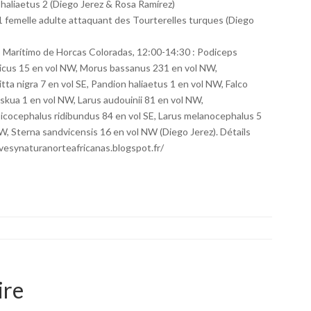
haliaetus 2 (Diego Jerez & Rosa Ramírez)
s 1 femelle adulte attaquant des Tourterelles turques (Diego
eo Marítimo de Horcas Coloradas, 12:00-14:30 : Podiceps
anicus 15 en vol NW, Morus bassanus 231 en vol NW,
tta nigra 7 en vol SE, Pandion haliaetus 1 en vol NW, Falco
 skua 1 en vol NW, Larus audouinii 81 en vol NW,
oicocephalus ridibundus 84 en vol SE, Larus melanocephalus 5
W, Sterna sandvicensis 16 en vol NW (Diego Jerez). Détails
vesynaturanorteafricanas.blogspot.fr/
ire