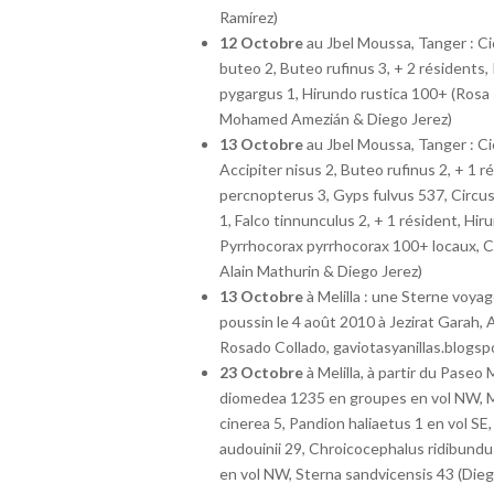
Ramírez)
12 Octobre
au Jbel Moussa, Tanger : Cic
buteo 2, Buteo rufinus 3, + 2 résidents,
pygargus 1, Hirundo rustica 100+ (Rosa R
Mohamed Amezián & Diego Jerez)
13 Octobre
au Jbel Moussa, Tanger : Cic
Accipiter nisus 2, Buteo rufinus 2, + 1 
percnopterus 3, Gyps fulvus 537, Circus
1, Falco tinnunculus 2, + 1 résident, Hir
Pyrrhocorax pyrrhocorax 100+ locaux, C
Alain Mathurin & Diego Jerez)
13 Octobre
à Melilla : une Sterne voya
poussin le 4 août 2010 à Jezirat Garah,
Rosado Collado, gaviotasyanillas.blogsp
23 Octobre
à Melilla, à partir du Paseo
diomedea 1235 en groupes en vol NW, Mo
cinerea 5, Pandion haliaetus 1 en vol S
audouinii 29, Chroicocephalus ridibundu
en vol NW, Sterna sandvicensis 43 (Dieg