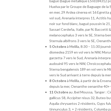
bagué (bague métallique ESI6184312 pos
Huelva par le Groupe de Baguage de la 
en mer, 29 Ardea cinerea et 16 Egretta g
vol sud, Arenaria interpres 11, Actitis h
noir sur fond blanc, bagué poussin le 21
Sassari Cerdeña, Italie, par N. Baccetti
melanocephalus 3 vers le SE, Sterna ben
Sternula albifrons 3 vers le SE, Oenanth
5 Octobre
à Melilla, 8:30 – 11:30 jour
diomedea 2159 en vol vers le NW, Morus 
garzetta 7 vers le Sud, Arenaria interpr
audouinii 95 vers le NW, Chroicocephalus
Sterna bengalensis 189 en vol vers le 
vers le Sud arrivant à terre depuis la m
8 Octobre
à Melilla, à partir de la Ense
depuis la mer, Oenanthe oenanthe 40+ ve
11 Octobre
au Jbel Moussa, Tanger : Cic
gallicus 58, Accipiter nisus 32, Buteo bu
Aquila chrysaetos 2 résidents, Gyps ful
tinnunculus 3, + 2 résidents, Columba p