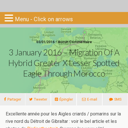
Go-South
Menu - Click on arrows
03/01/2016 • Aucun Commentaire
3 January 2016 – Migration Of A
Hybrid Greater X Lesser Spotted
Eagle Through Morocco
Partager
Tweeter
Épingler
E-mail
SMS
Excellente année pour les Aigles criards / pomarins sur la
rive nord du Détroit de Gibraltar : voir le bel article et les