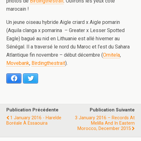
photos de
Birdingthestrait
. Ouvrons les yeux côté
marocain !
Un jeune oiseau hybride Aigle criard x Aigle pomarin
(Aquila clanga x pomarina – Greater x Lesser Spotted
Eagle) bagué au nid en Lithuanie est allé hiverner au
Sénégal. Il a traversé le nord du Maroc et l’est du Sahara
Atlantique fin novembre – début décembre (
Ornitela
,
Movebank
,
Birdingthestrait
).
Facebook
Twitter
Publication Précédente
Publication Suivante
1 January 2016 - Harelde
3 January 2016 – Records At
Boréale À Essaouira
Melilla And In Eastern
Morocco, December 2015