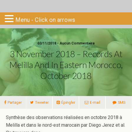
Go-South
Menu - Click on arrows
03/11/2018 • Aucun Commentaire
3 November 2018 – Records At
Melilla And In Eastern Morocco,
October 2018
Partager
Tweeter
Épingler
E-mail
SMS
Synthèse des observations réalisées en octobre 2018 à
Melilla et dans le nord-est marocain par Diego Jerez et al.