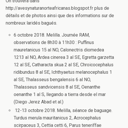
On trouvera dans
http://avesynaturanorteafricanas.blogspot.fr plus de
détails et de photos ainsi que des informations sur de
nombreux laridés bagués.
6 octobre 2018. Melilla. Journée RAM,
observations de 8h30 à 11h30 : Puffinus
mauretanicus 15 al NO, Calonectris diomedea
1213 al NO, Ardea cinerea 3 al SE, Egretta garzetta
12 al SE, Catharacta skua 2 al SE, Chroicocephalus
ridibundus 8 al SE, Ichthyaetus melanocephalus 1
al SE, Thalasseus bengalensis 6 al NO,
Thalasseus sandvicensis 8 al SE, Oenanthe
oenanthe 1 al S, llegando a tierra desde el mar
(Diego Jerez Abad et al.)
12-13 octobre 2018. Melilla, séance de baguage.
Turdus merula mauritanicus 2, Acrocephalus
scirpaceus 3, Cettia cetti 6, Parus teneriffae