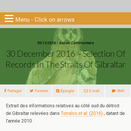
Go-South
Menu - Click on arrows
30/12/2016 • Aucun Commentaire
30 December 2016 – Selection Of
Records In The Straits Of Gibraltar
Partager
Tweeter
Épingler
E-mail
SMS
Extrait des informations relatives au côté sud du détroit
de Gibraltar relevées dans
Torralvo
et al.
(2016)
, datant de
l’année 2010 :