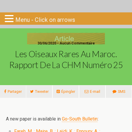
Go-South
Menu - Click on arrows
30/06/2020 • Aucun Commentaire
Les Oiseaux Rares Au Maroc.
Rapport De La CHM Numéro 25
Partager
Tweeter
Épingler
E-mail
SMS
A new paper is available in
Go-South Bulletin
:
Fareh, M. ; Maire, B. ; Laïdi, K. ; Ennoury, A. ;