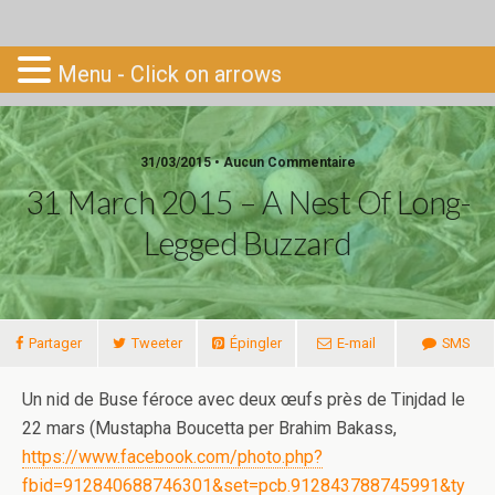
Go-South
Menu - Click on arrows
31/03/2015 • Aucun Commentaire
31 March 2015 – A Nest Of Long-
Legged Buzzard
Partager
Tweeter
Épingler
E-mail
SMS
Un nid de Buse féroce avec deux œufs près de Tinjdad le
22 mars (Mustapha Boucetta per Brahim Bakass,
https://www.facebook.com/photo.php?
fbid=912840688746301&set=pcb.912843788745991&ty