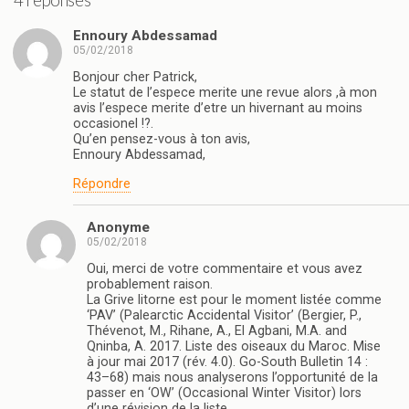
4 réponses
Ennoury Abdessamad
05/02/2018
Bonjour cher Patrick,
Le statut de l’espece merite une revue alors ,à mon
avis l’espece merite d’etre un hivernant au moins
occasionel !?.
Qu’en pensez-vous à ton avis,
Ennoury Abdessamad,
Répondre
Anonyme
05/02/2018
Oui, merci de votre commentaire et vous avez
probablement raison.
La Grive litorne est pour le moment listée comme
‘PAV’ (Palearctic Accidental Visitor’ (Bergier, P.,
Thévenot, M., Rihane, A., El Agbani, M.A. and
Qninba, A. 2017. Liste des oiseaux du Maroc. Mise
à jour mai 2017 (rév. 4.0). Go-South Bulletin 14 :
43–68) mais nous analyserons l’opportunité de la
passer en ‘OW’ (Occasional Winter Visitor) lors
d’une révision de la liste.