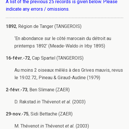
A list of the previous 25 records is given below. Please
indicate any errors / omissions.
1892
, Région de Tanger (TANGEROIS)
‘En abondance sur le côté marocain du détroit au
printemps 1892’ (Meade-Waldo
in
Irby 1895)
16-févr.-72
, Cap Spartel (TANGEROIS)
Au moins 2 oiseaux mêlés à des Grives mauvis, revus
le 19.02.72, Pineau & Giraud-Audine (1979)
2-févr.-73
, Ben Slimane (ZAER)
D. Rakstad
in
Thévenot
et al.
(2003)
29-nov.-75
, Sidi Bettache (ZAER)
M. Thévenot
in
Thévenot
et al.
(2003)