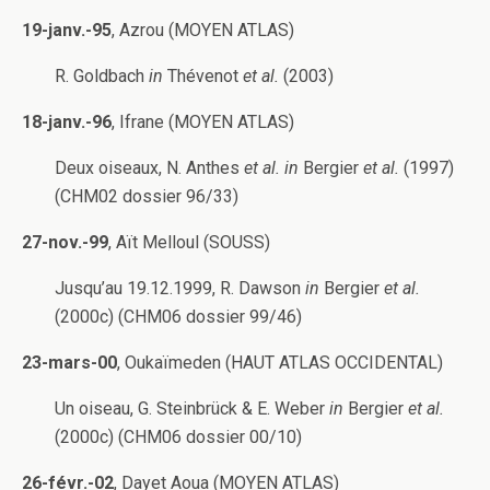
19-janv.-95
, Azrou (MOYEN ATLAS)
R. Goldbach
in
Thévenot
et al.
(2003)
18-janv.-96
, Ifrane (MOYEN ATLAS)
Deux oiseaux, N. Anthes
et al. in
Bergier
et al.
(1997)
(CHM02 dossier 96/33)
27-nov.-99
, Aït Melloul (SOUSS)
Jusqu’au 19.12.1999, R. Dawson
in
Bergier
et al.
(2000c) (CHM06 dossier 99/46)
23-mars-00
, Oukaïmeden (HAUT ATLAS OCCIDENTAL)
Un oiseau, G. Steinbrück & E. Weber
in
Bergier
et al.
(2000c) (CHM06 dossier 00/10)
26-févr.-02
, Dayet Aoua (MOYEN ATLAS)