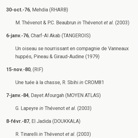
30-oct.-76
, Mehdia (RHARB)
M. Thévenot & P.C. Beaubrun
in
Thévenot
et al.
(2003)
6-janv.-76
, Charf-Al Akab (TANGEROIS)
Un oiseau se nourrissant en compagnie de Vanneaux
huppés, Pineau & Giraud-Audine (1979)
15-nov.-80
, (RIF)
Une tuée à la chasse, R. Sbihi
in
CROM81
7-janv.-84
, Dayet Afourgah (MOYEN ATLAS)
G. Lapeyre
in
Thévenot
et al.
(2003)
8-févr.-87
, El Jadida (DOUKKALA)
R. Tinarelli
in
Thévenot
et al.
(2003)