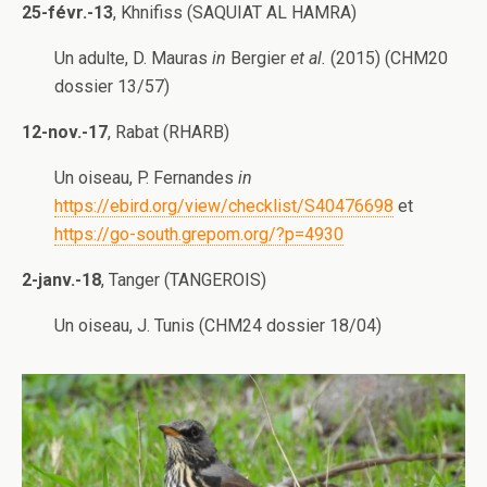
25-févr.-13
, Khnifiss (SAQUIAT AL HAMRA)
Un adulte, D. Mauras
in
Bergier
et al.
(2015) (CHM20
dossier 13/57)
12-nov.-17
, Rabat (RHARB)
Un oiseau, P. Fernandes
in
https://ebird.org/view/checklist/S40476698
et
https://go-south.grepom.org/?p=4930
2-janv.-18
, Tanger (TANGEROIS)
Un oiseau, J. Tunis (CHM24 dossier 18/04)