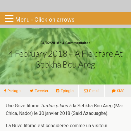
Go-South
Menu - Click on arrows
04/02/2018 • 4 Commentaires
4 February 2018 – A Fieldfare At
Sebkha Bou Areg
Partager
Tweeter
Épingler
E-mail
SMS
Une Grive litorne
Turdus pilaris
à la Sebkha Bou Areg (Mar
Chica, Nador) le 30 janvier 2018 (Said Azaouaghe).
La Grive litorne est considérée comme un visiteur