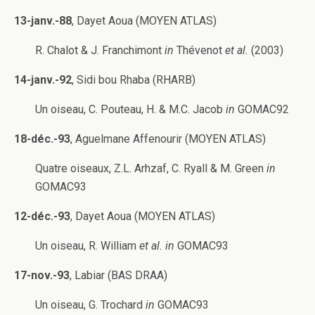
13-janv.-88
, Dayet Aoua (MOYEN ATLAS)
R. Chalot & J. Franchimont
in
Thévenot
et al.
(2003)
14-janv.-92
, Sidi bou Rhaba (RHARB)
Un oiseau, C. Pouteau, H. & M.C. Jacob
in
GOMAC92
18-déc.-93
, Aguelmane Affenourir (MOYEN ATLAS)
Quatre oiseaux, Z.L. Arhzaf, C. Ryall & M. Green
in
GOMAC93
12-déc.-93
, Dayet Aoua (MOYEN ATLAS)
Un oiseau, R. William
et al. in
GOMAC93
17-nov.-93
, Labiar (BAS DRAA)
Un oiseau, G. Trochard
in
GOMAC93