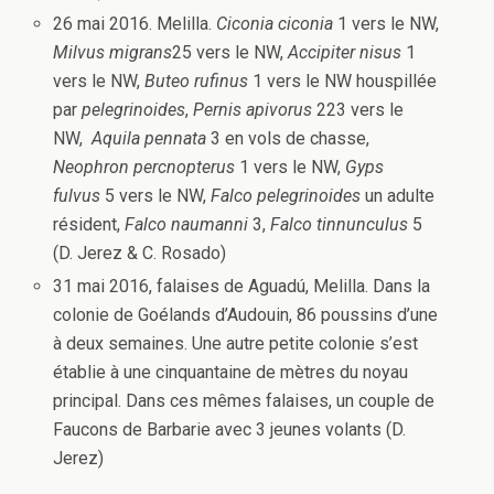
26 mai 2016. Melilla.
Ciconia ciconia
1 vers le NW,
Milvus migrans
25 vers le NW,
Accipiter nisus
1
vers le NW,
Buteo rufinus
1 vers le NW houspillée
par
pelegrinoides
,
Pernis apivorus
223 vers le
NW,
Aquila pennata
3 en vols de chasse,
Neophron percnopterus
1 vers le NW,
Gyps
fulvus
5 vers le NW,
Falco pelegrinoides
un adulte
résident,
Falco naumanni
3,
Falco tinnunculus
5
(D. Jerez & C. Rosado)
31 mai 2016, falaises de Aguadú, Melilla. Dans la
colonie de Goélands d’Audouin, 86 poussins d’une
à deux semaines. Une autre petite colonie s’est
établie à une cinquantaine de mètres du noyau
principal. Dans ces mêmes falaises, un couple de
Faucons de Barbarie avec 3 jeunes volants (D.
Jerez)