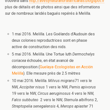
trouvera dans
http://avesynaturanorteafricanas.blogspot.fr
plus de détails et de photos ainsi que des informations
sur de nombreux laridés bagués repérés à Melilla.
1 mai 2016. Melilla. Les Goélands d’Audouin des
deux colonies reproductrices sont en phase
active de construction des nids.
5 mai 2016. Melilla. Une Tortue luth
Dermochelys
coriacea
échouée, en état avancé de
décomposition (
Guelaya-Ecologistas en Acción
Melilla
). Elle mesure près de 2.5 mètres
10 mai 2016. Melilla.
Milvus migrans
71 vers le
NW,
Accipiter nisus
1 vers le NW,
Pernis apivorus
19 vers le NW,
Circus aeruginosus
4 vers le NW,
Falco subbuteo
2 vers le NW,
Sternula albifrons
2,
Streptopelia senegalensis
4,
Merops apiaster
71