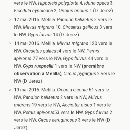
vers le NW,
Hippolais
polyglotta
4,
Iduna opaca
3,
Ficedula hypoleuca
2,
Oriolus oriolus
1 (D. Jerez)
12 mai 2016. Melilla.
Pandion haliaetus
3 vers le
NW,
Milvus migrans
10,
Circaetus gallicus
3 vers
le NW,
Gyps fulvus
14 (D. Jerez)
14 mai 2016. Melilla.
Milvus migrans
120 vers le
NW,
Circaetus gallicus
4 vers le NW,
Pernis
apivorus
77 vers le NW,
Gyps fulvus
44 vers le
NW,
Gyps
rueppellii
1 vers le NW
(première
observation à Melilla)
,
Circus pygargus
2 vers le
NW (D. Jerez)
19 mai 2016. Melilla.
Ciconia ciconia
61 vers le
NW,
Pandion haliaetus
2 vers le NW,
Milvus
migrans
19 vers le NW,
Accipiter nisus
1 vers le
NW,
Pernis apivorus
53 vers le NW,
Gyps fulvus
2
vers le NW,
Circus aeruginosus
3 vers le NW (D.
Jerez)