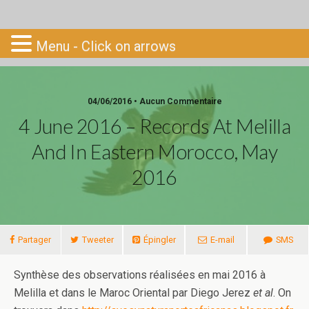
Go-South
Menu - Click on arrows
04/06/2016 • Aucun Commentaire
4 June 2016 – Records At Melilla
And In Eastern Morocco, May
2016
Partager
Tweeter
Épingler
E-mail
SMS
Synthèse des observations réalisées en mai 2016 à
Melilla et dans le Maroc Oriental par Diego Jerez
et al
. On