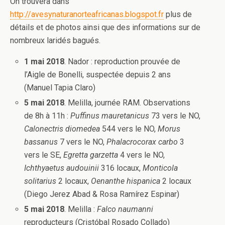
On trouvera dans
http://avesynaturanorteafricanas.blogspot.fr
plus de
détails et de photos ainsi que des informations sur de
nombreux laridés bagués.
1 mai 2018
. Nador : reproduction prouvée de
l’Aigle de Bonelli, suspectée depuis 2 ans
(Manuel Tapia Claro)
5 mai 2018
. Melilla, journée RAM. Observations
de 8h à 11h :
Puffinus mauretanicus
73 vers le NO,
Calonectris diomedea
544 vers le NO,
Morus
bassanus
7 vers le NO,
Phalacrocorax carbo
3
vers le SE,
Egretta garzetta
4 vers le NO,
Ichthyaetus audouinii
316 locaux,
Monticola
solitarius
2 locaux,
Oenanthe hispanica
2 locaux
(Diego Jerez Abad & Rosa Ramírez Espinar)
5 mai 2018
. Melilla :
Falco naumanni
reproducteurs (Cristóbal Rosado Collado)