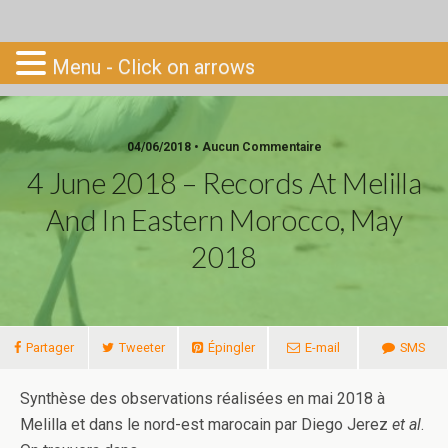
Go-South
Menu - Click on arrows
04/06/2018 • Aucun Commentaire
4 June 2018 – Records At Melilla
And In Eastern Morocco, May
2018
Partager
Tweeter
Épingler
E-mail
SMS
Synthèse des observations réalisées en mai 2018 à
Melilla et dans le nord-est marocain par Diego Jerez
et al
.