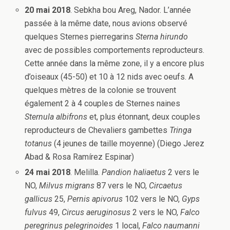
20 mai 2018
. Sebkha bou Areg, Nador. L’année
passée à la même date, nous avions observé
quelques Sternes pierregarins
Sterna hirundo
avec de possibles comportements reproducteurs.
Cette année dans la même zone, il y a encore plus
d’oiseaux (45-50) et 10 à 12 nids avec oeufs. A
quelques mètres de la colonie se trouvent
également 2 à 4 couples de Sternes naines
Sternula albifrons
et, plus étonnant, deux couples
reproducteurs de Chevaliers gambettes
Tringa
totanus
(4 jeunes de taille moyenne) (Diego Jerez
Abad & Rosa Ramírez Espinar)
24 mai 2018
. Melilla.
Pandion haliaetus
2 vers le
NO,
Milvus migrans
87 vers le NO,
Circaetus
gallicus
25,
Pernis apivorus
102 vers le NO,
Gyps
fulvus
49,
Circus aeruginosus
2 vers le NO,
Falco
peregrinus pelegrinoides
1 local,
Falco naumanni