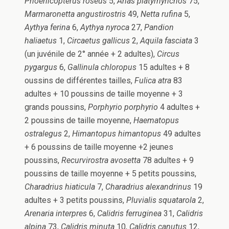
Phoenicopterus roseus
5,
Anas platyrhynchos
75,
Marmaronetta angustirostris
49,
Netta rufina
5,
Aythya ferina
6,
Aythya
nyroca
27,
Pandion
haliaetus
1,
Circaetus gallicus
2,
Aquila fasciata
3
(un juvénile de 2° année + 2 adultes),
Circus
pygargus
6,
Gallinula chloropus
15 adultes + 8
oussins de différentes tailles,
Fulica atra
83
adultes + 10 poussins de taille moyenne + 3
grands poussins,
Porphyrio porphyrio
4 adultes +
2 poussins de taille moyenne,
Haematopus
ostralegus
2,
Himantopus himantopus
49 adultes
+ 6 poussins de taille moyenne +2 jeunes
poussins,
Recurvirostra avosetta
78 adultes + 9
poussins de taille moyenne + 5 petits poussins,
Charadrius hiaticula
7,
Charadrius alexandrinus
19
adultes + 3 petits poussins,
Pluvialis squatarola
2,
Arenaria interpres
6,
Calidris ferruginea
31,
Calidris
alpina
73,
Calidris minuta
10,
Calidris
canutus
12,