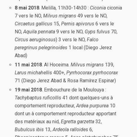
8 mai 2018
. Melilla, 11h30-14h30 :
Ciconia
ciconia
7 vers le NO,
Milvus migrans
49 vers le NO,
Circaetus gallicus
15,
Pernis apivorus
6 vers le
NO,
Aquila pennata
9 vers le NO,
Gyps fulvus
70,
Circus aeruginosus
) 3 vers le NO,
Falco
peregrinus pelegrinoides
1 local (Diego Jerez
Abad)
11 mai 2018
. Al Hoceima.
Milvus migrans
139,
Larus michahellis
400+,
Pyrrhocorax pyrrhocorax
71 (Diego Jerez Abad & Rosa Ramírez Espinar)
19 mai 2018
. Embouchure de la Moulouya :
Tachybaptus ruficollis
41 dont quelques-uns à
comportement reproducteur,
Ardea purpurea
10
dont un à comportement reproducteur apportant
des matériaux au nid,
Egretta garzetta
32,
Bubulcus ibis
13,
Ardeola ralloides
6,