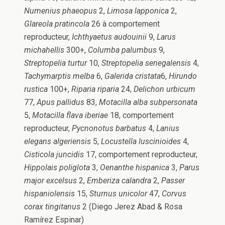
Numenius phaeopus
2,
Limosa lapponica
2,
Glareola pratincola
26 à comportement
reproducteur,
Ichthyaetus audouinii
9,
Larus
michahellis
300+,
Columba palumbus
9,
Streptopelia turtur
10,
Streptopelia senegalensis
4,
Tachymarptis melba
6,
Galerida cristata
6,
Hirundo
rustica
100+,
Riparia riparia
24,
Delichon urbicum
77,
Apus
pallidus
83,
Motacilla alba subpersonata
5,
Motacilla flava iberiae
18, comportement
reproducteur,
Pycnonotus
barbatus
4,
Lanius
elegans algeriensis
5,
Locustella luscinioides
4,
Cisticola juncidis
17, comportement reproducteur,
Hippolais poliglota
3,
Oenanthe hispanica
3,
Parus
major excelsus
2,
Emberiza calandra
2,
Passer
hispaniolensis
15,
Sturnus unicolor
47,
Corvus
corax tingitanus
2 (Diego Jerez Abad & Rosa
Ramírez Espinar)