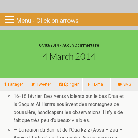
Go-South
Menu - Click on arrows
04/03/2014 • Aucun Commentaire
4 March 2014
Partager
Tweeter
Épingler
E-mail
SMS
16-18 février. Des vents violents sur le bas Draa et
la Saquiat Al Hamra soulèvent des montagnes de
poussière, handicapant les observations. Il n’y a de
fait que très peu d’oiseaux visibles.
— La région du Bani et de l’Ouarkziz (Assa – Zag –
Aouinet Torkoz) est très sèche. Aucun oiseau vu