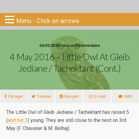
Go-South
Menu - Click on arrows
04/05/2016 • Aucun Commentaire
4 May 2016 – Little Owl At Gleib
Jediane / Tachektant (cont.)
Partager
Tweeter
Épingler
E-mail
SMS
The Little Owl of Gleib Jediane / Tachektant has raised 5
(
and not 3
) young. They are still close to the nest on 3rd
May (F. Chavalier & M. Belhaj).