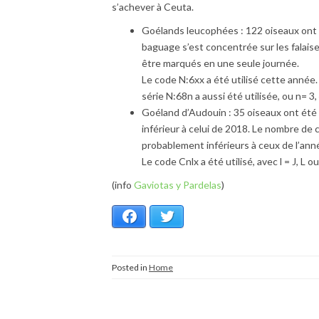
s’achever à Ceuta.
Goélands leucophées : 122 oiseaux ont é
baguage s’est concentrée sur les falaises
être marqués en une seule journée.
Le code N:6xx a été utilisé cette année. L
série N:68n a aussi été utilisée, ou n= 3, 
Goéland d’Audouin : 35 oiseaux ont ét
inférieur à celui de 2018. Le nombre de 
probablement inférieurs à ceux de l’an
Le code Cnlx a été utilisé, avec l = J, L ou
(info
Gaviotas y Pardelas
)
Facebook
Twitter
Posted in
Home