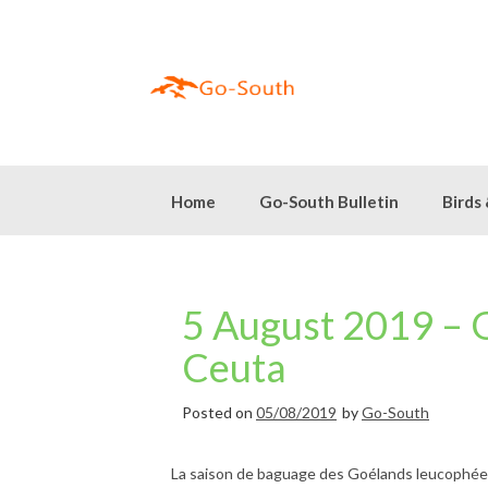
Skip
to
content
Home
Go-South Bulletin
Birds
5 August 2019 – Gu
Ceuta
Posted on
05/08/2019
by
Go-South
La saison de baguage des Goélands leucophé