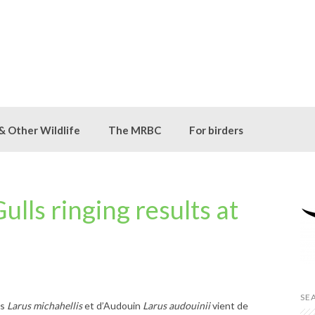
 & Other Wildlife
The MRBC
For birders
lls ringing results at
SE
es
Larus michahellis
et d’Audouin
Larus audouinii
vient de