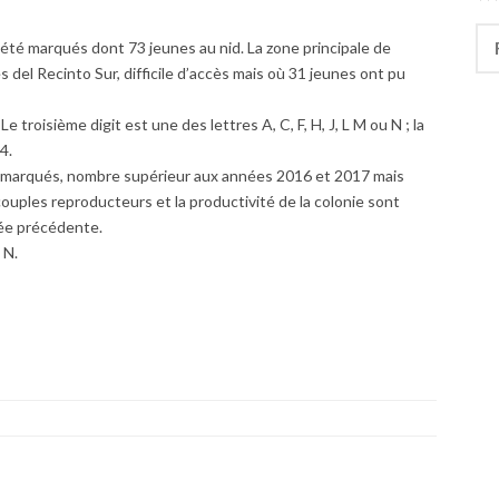
Rec
té marqués dont 73 jeunes au nid. La zone principale de
 del Recinto Sur, difficile d’accès mais où 31 jeunes ont pu
e troisième digit est une des lettres A, C, F, H, J, L M ou N ; la
4.
é marqués, nombre supérieur aux années 2016 et 2017 mais
couples reproducteurs et la productivité de la colonie sont
née précédente.
 N.