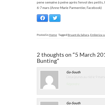
pene semaine à peine après l’envol des petits,
6-7 mars (Anne-Marie Parmentier, Facebook)
Facebook
Twitter
Posted in
Home
Tagged
Bruant du Sahara
,
Emberiza s
2 thoughts on “
5 March 201
Bunting
”
Go-South
Deux jeunes au nid le 9 mars
Répondre
Go-South