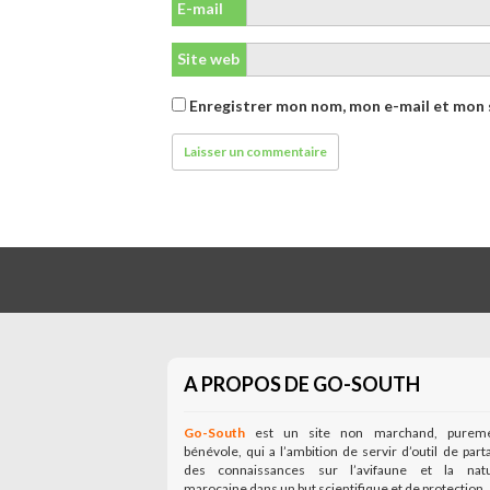
E-mail
Site web
Enregistrer mon nom, mon e-mail et mon 
A PROPOS DE GO-SOUTH
Go-South
est un site non marchand, purem
bénévole, qui a l’ambition de servir d’outil de part
des connaissances sur l’avifaune et la nat
marocaine dans un but scientifique et de protection.