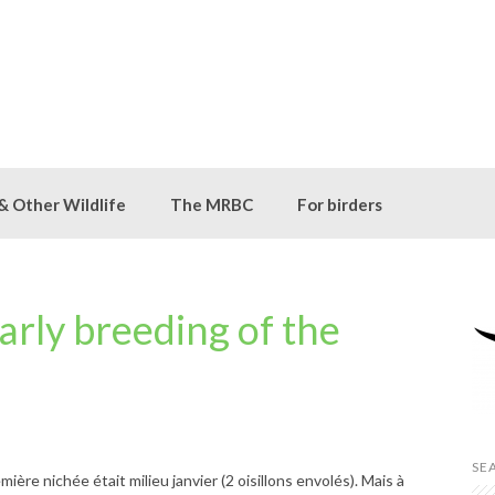
 & Other Wildlife
The MRBC
For birders
rly breeding of the
SE
ière nichée était milieu janvier (2 oisillons envolés). Mais à