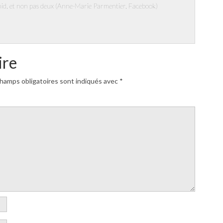
u nid, et non pas deux (Anne-Marie Parmentier, Facebook)
ire
hamps obligatoires sont indiqués avec
*