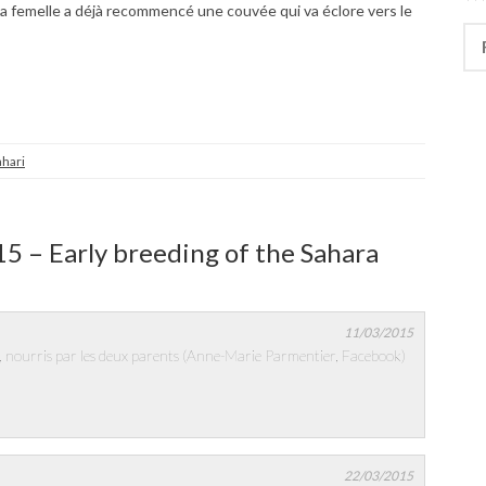
 la femelle a déjà recommencé une couvée qui va éclore vers le
Rec
ahari
5 – Early breeding of the Sahara
11/03/2015
, nourris par les deux parents (Anne-Marie Parmentier, Facebook)
22/03/2015