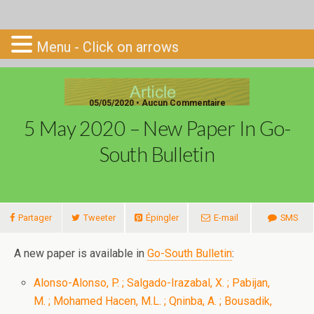
Go-South
Menu - Click on arrows
05/05/2020 • Aucun Commentaire
5 May 2020 – New Paper In Go-
South Bulletin
Partager
Tweeter
Épingler
E-mail
SMS
A new paper is available in
Go-South Bulletin
:
Alonso-Alonso, P. ; Salgado-Irazabal, X. ; Pabijan,
M. ; Mohamed Hacen, M.L. ; Qninba, A. ; Bousadik,