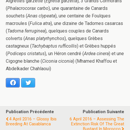
Aigrettes garzette (
Egretta garzetta
), 3 Grands Cormorans
(
Phalacrocorax carbo
), une quarantaine de Canards
souchets (
Anas clypeata
), une centaine de Foulques
macroules (
Fulica atra
), une dizaine de Tadornes casarcas
(
Tadorna ferruginea
), quelques couples de Canards
colverts (
Anas platyrhynchos
), quelques Grèbes
castagneux (
Tachybaptus rufficollis
) et Grèbes huppés
(
Podiceps cristatus
), un Héron cendré (
Ardea cinera
) et une
Cigogne blanche (
Ciconia ciconia
) (Mhamed Khaffou et
Abdelkader Chahlaoui)
Facebook
Twitter
Publication Précédente
Publication Suivante
4 April 2016 – Glossy Ibis
6 April 2016 – Assessing The
Breeding At Casablanca
Extinction Risk Of The Great
Bustard In Morocco