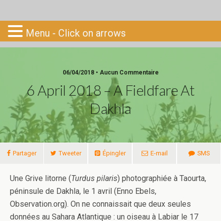
Go-South
Menu - Click on arrows
06/04/2018 • Aucun Commentaire
6 April 2018 – A Fieldfare At
Dakhla
Partager
Tweeter
Épingler
E-mail
SMS
Une Grive litorne (
Turdus pilaris
) photographiée à Taourta,
péninsule de Dakhla, le 1 avril (Enno Ebels,
Observation.org). On ne connaissait que deux seules
données au Sahara Atlantique : un oiseau à Labiar le 17