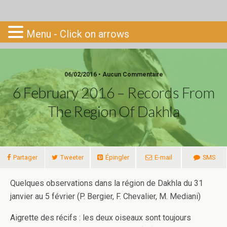
Go-South
Menu - Click on arrows
06/02/2016 • Aucun Commentaire
6 February 2016 – Records From
The Region Of Dakhla
Partager
Tweeter
Épingler
E-mail
SMS
Quelques observations dans la région de Dakhla du 31
janvier au 5 février (P. Bergier, F. Chevalier, M. Mediani)
Aigrette des récifs : les deux oiseaux sont toujours