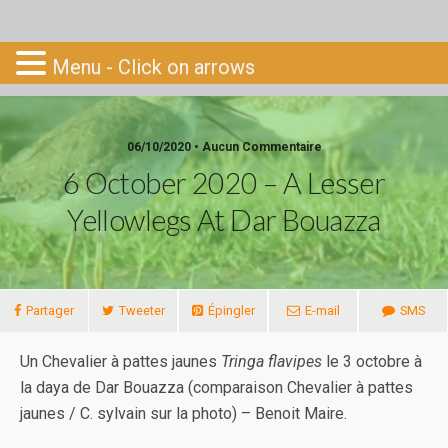
Go-South
Menu - Click on arrows
06/10/2020 • Aucun Commentaire
6 October 2020 – A Lesser
Yellowlegs At Dar Bouazza
Partager
Tweeter
Épingler
E-mail
SMS
Un Chevalier à pattes jaunes
Tringa flavipes
le 3 octobre à
la daya de Dar Bouazza (comparaison Chevalier à pattes
jaunes / C. sylvain sur la photo) – Benoit Maire.