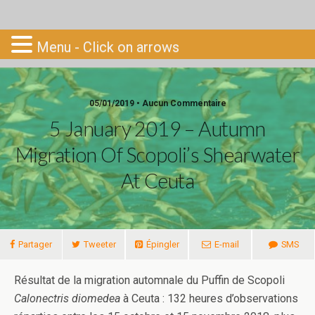
Go-South
Menu - Click on arrows
05/01/2019 • Aucun Commentaire
5 January 2019 – Autumn
Migration Of Scopoli’s Shearwater
At Ceuta
Partager
Tweeter
Épingler
E-mail
SMS
Résultat de la migration automnale du Puffin de Scopoli
Calonectris diomedea
à Ceuta : 132 heures d’observations