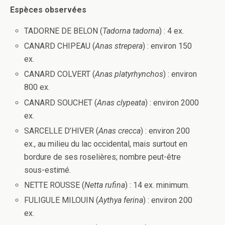
Espèces observées
TADORNE DE BELON (
Tadorna tadorna
) : 4 ex.
CANARD CHIPEAU (
Anas strepera
) : environ 150
ex.
CANARD COLVERT (
Anas platyrhynchos
) : environ
800 ex.
CANARD SOUCHET (
Anas clypeata
) : environ 2000
ex.
SARCELLE D’HIVER (
Anas crecca
) : environ 200
ex., au milieu du lac occidental, mais surtout en
bordure de ses roselières; nombre peut-être
sous-estimé.
NETTE ROUSSE (
Netta rufina
) : 14 ex. minimum.
FULIGULE MILOUIN (
Aythya ferina
) : environ 200
ex.