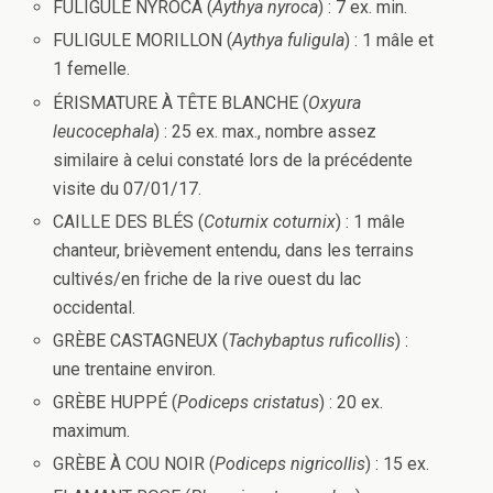
FULIGULE NYROCA (
Aythya nyroca
) : 7 ex. min.
FULIGULE MORILLON (
Aythya fuligula
) : 1 mâle et
1 femelle.
ÉRISMATURE À TÊTE BLANCHE (
Oxyura
leucocephala
) : 25 ex. max., nombre assez
similaire à celui constaté lors de la précédente
visite du 07/01/17.
CAILLE DES BLÉS (
Coturnix coturnix
) : 1 mâle
chanteur, brièvement entendu, dans les terrains
cultivés/en friche de la rive ouest du lac
occidental.
GRÈBE CASTAGNEUX (
Tachybaptus ruficollis
) :
une trentaine environ.
GRÈBE HUPPÉ (
Podiceps cristatus
) : 20 ex.
maximum.
GRÈBE À COU NOIR (
Podiceps nigricollis
) : 15 ex.