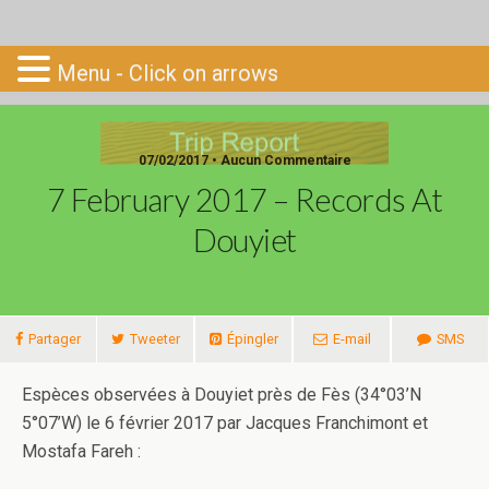
Go-South
Menu - Click on arrows
07/02/2017 • Aucun Commentaire
7 February 2017 – Records At
Douyiet
Partager
Tweeter
Épingler
E-mail
SMS
Espèces observées à Douyiet près de Fès (34°03’N
5°07’W) le 6 février 2017 par Jacques Franchimont et
Mostafa Fareh :