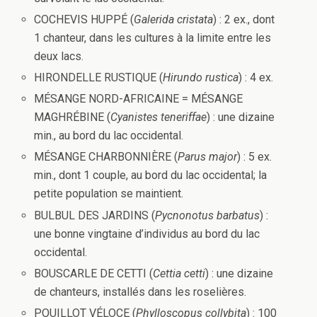
COCHEVIS HUPPÉ (
Galerida cristata
) : 2 ex., dont
1 chanteur, dans les cultures à la limite entre les
deux lacs.
HIRONDELLE RUSTIQUE (
Hirundo rustica
) : 4 ex.
MÉSANGE NORD-AFRICAINE = MÉSANGE
MAGHRÉBINE (
Cyanistes teneriffae
) : une dizaine
min., au bord du lac occidental.
MÉSANGE CHARBONNIÈRE (
Parus major
) : 5 ex.
min., dont 1 couple, au bord du lac occidental; la
petite population se maintient.
BULBUL DES JARDINS (
Pycnonotus barbatus
) :
une bonne vingtaine d’individus au bord du lac
occidental.
BOUSCARLE DE CETTI (
Cettia cetti
) : une dizaine
de chanteurs, installés dans les roselières.
POUILLOT VÉLOCE (
Phylloscopus collybita
) : 100