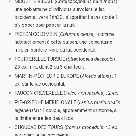
MOUETTE RIEUSE (
Chroicocephalus ridibundus
) :
une soixantaine d’individus survolant le lac
occidental, vers 16h30’, s’apprêtant sans doute à
s’y poser pour passer la nuit.
PIGEON COLOMBIN (
Columba oenas
) : comme
habituellement à cette saison, une soixantaine
min. en bordure Nord du lac occidental
.
TOURTERELLE TURQUE (
Streptopelia decaocto
) :
25 ex. min., dont 2 ou 3 chanteurs.
MARTIN-PÊCHEUR D’EUROPE (
Alcedo atthis
) : 1
ex. sur le lac occidental.
FAUCON CRÉCERELLE (
Falco tinnunculus
) : 2 ex.
PIE-GRIÈCHE MÉRIDIONALE (
Lanius meridionalis
algeriensis
) : 1 couple, apparemment cantonné, à
la limite entre les deux lacs.
CHOUCAS DES TOURS (
Corvus monedula
) : 3 ex.
survolant le lac occidental.