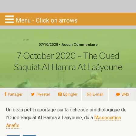
Go-South
Menu - Click on arrows
07/10/2020 • Aucun Commentaire
7 October 2020 – The Oued
Saquiat Al Hamra At Laâyoune
Partager
Tweeter
Épingler
E-mail
SMS
Un beau petit reportage sur la richesse ornithologique de
l’Oued Saquiat Al Hamra à Laâyoune, dû à
l’Association
Anafis
.