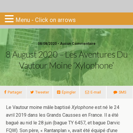
Go-South
Menu - Click on arrows
08/08/2020 • Aucun Commentaire
8 August 2020 – Les Aventures Du
Vautour Moine ‘xylophone’
Partager
Tweeter
Épingler
E-mail
SMS
Le Vautour moine mâle baptisé
Xylophone
est né le 24
avril 2019 dans les Grands Causses en France. Il a été
bagué au nid le 28 juin (bague TY 6457, et bague Darvic
FQW). Son père, « Rantanplan », avait été équipé d’une