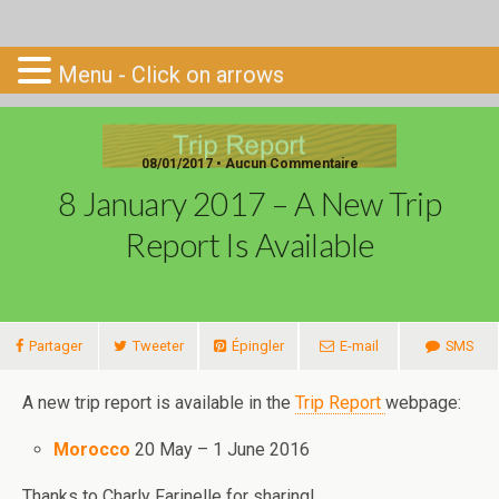
Go-South
Menu - Click on arrows
08/01/2017 • Aucun Commentaire
8 January 2017 – A New Trip
Report Is Available
Partager
Tweeter
Épingler
E-mail
SMS
A new trip report is available in the
Trip Report
webpage:
Morocco
20 May – 1 June 2016
Thanks to Charly Farinelle for sharing!